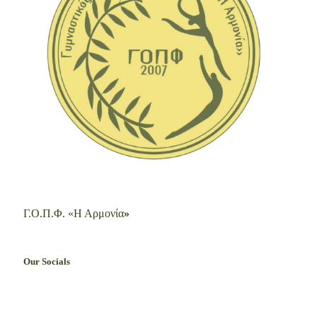
Γ.Ο.Π.Φ. «Η Αρμονία
»
Our Socials