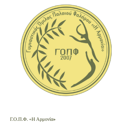
Γ.Ο.Π.Φ. «Η Αρμονία
»