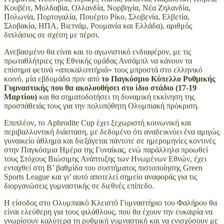
Κουβέιτ, Μολδαβία, Ολλανδία, Νορβηγία, Νέα Ζηλανδία,
Πολωνία, Πορτογαλία, Πουέρτο Ρίκο, Σλοβενία, Ελβετία,
Σλοβακία, ΗΠΑ, Βιετνάμ, Ρουμανία και Ελλάδα), αριθμός
διπλάσιος σε σχέση με πέρσι.
Ανεβασμένο θα είναι και το αγωνιστικό ενδιαφέρον, με τις
πρωταθλήτριες της Εθνικής ομάδας Ανσάμπλ να κάνουν τα
επίσημα φετινά «αποκαλυπτήριά» τους μπροστά στο ελληνικό
κοινό, μία εβδομάδα πριν από
το Παγκόσμιο Κύπελλο Ρυθμικής
Γυμναστικής που θα ακολουθήσει στο ίδιο στάδιο (17-19
Μαρτίου)
και θα σηματοδοτήσει τη δυναμική εκκίνηση της
προσπάθειάς τους για την πολυπόθητη Ολυμπιακή πρόκριση.
Επιπλέον, το Aphrodite Cup έχει ξεχωριστή κοινωνική και
περιβαλλοντική διάσταση, με δεδομένο ότι αναδεικνύει ένα αμιγώς
γυναικείο άθλημα και διεξάγεται πάντοτε σε ημερομηνίες κοντινές
στην Παγκόσμια Ημέρα της Γυναίκας, ενώ παράλληλα προωθεί
τους Στόχους Βιώσιμης Ανάπτυξης των Ηνωμένων Εθνών, έχει
ενταχθεί στη Β’ βαθμίδα του συστήματος πιστοποίησης Green
Sports League και γι’ αυτό αποτελεί σημείο αναφοράς για τις
διοργανώσεις γυμναστικής σε διεθνές επίπεδο.
Η είσοδος στο Ολυμπιακό Κλειστό Γυμναστήριο του Φαλήρου θα
είναι ελεύθερη για τους φιλάθλους, που θα έχουν την ευκαιρία να
γνωρίσουν καλύτερα τη ρυθμική γυμναστική και να ενισχύσουν με