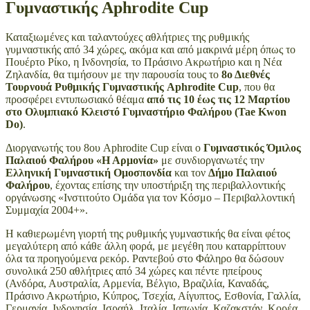
Γυμναστικής Aphrodite Cup
Καταξιωμένες και ταλαντούχες αθλήτριες της ρυθμικής
γυμναστικής από 34 χώρες, ακόμα και από μακρινά μέρη όπως το
Πουέρτο Ρίκο, η Ινδονησία, το Πράσινο Ακρωτήριο και η Νέα
Ζηλανδία, θα τιμήσουν με την παρουσία τους το
8ο Διεθνές
Τουρνουά Ρυθμικής Γυμναστικής Aphrodite Cup
, που θα
προσφέρει εντυπωσιακό θέαμα
από τις 10 έως τις 12 Μαρτίου
στο Ολυμπιακό Κλειστό Γυμναστήριο Φαλήρου (Tae Kwon
Do)
.
Διοργανωτής του 8ου Aphrodite Cup είναι ο
Γυμναστικός Όμιλος
Παλαιού Φαλήρου «Η Αρμονία»
με συνδιοργανωτές την
Ελληνική Γυμναστική Ομοσπονδία
και τον
Δήμο Παλαιού
Φαλήρου
, έχοντας επίσης την υποστήριξη της περιβαλλοντικής
οργάνωσης «Ινστιτούτο Ομάδα για τον Κόσμο – Περιβαλλοντική
Συμμαχία 2004+».
Η καθιερωμένη γιορτή της ρυθμικής γυμναστικής θα είναι φέτος
μεγαλύτερη από κάθε άλλη φορά, με μεγέθη που καταρρίπτουν
όλα τα προηγούμενα ρεκόρ. Ραντεβού στο Φάληρο θα δώσουν
συνολικά 250 αθλήτριες από 34 χώρες και πέντε ηπείρους
(Ανδόρα, Αυστραλία, Αρμενία, Βέλγιο, Βραζιλία, Καναδάς,
Πράσινο Ακρωτήριο, Κύπρος, Τσεχία, Αίγυπτος, Εσθονία, Γαλλία,
Γερμανία, Ινδονησία, Ισραήλ, Ιταλία, Ιαπωνία, Καζακστάν, Κορέα,