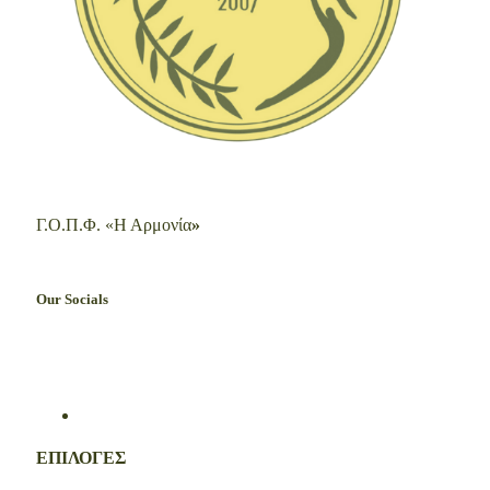
Γ.Ο.Π.Φ. «Η Αρμονία
»
Our Socials
ΕΠΙΛΟΓΕΣ